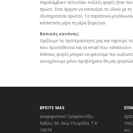
παραλάμβανε τελευταίο πολλές φορές ήταν πιο
πρώτο. Έτσι άρχισε να κατανέμει το υλικό με 
εξυπηρετείται πρώτος. Τα παράπονα μεγάλωναν 
κατάσταση μέρα τη μέρα ξεφεύγει.
Βασικός κανόνας:
Ορίζουμε τις προτεραιότητες μας και τηρούμε τι
που προστίθενται και τα email που «απαιτούν».
Κάποιες φορές μπορεί να φανούμε πιο ευέλικτοι
συνεχίσουμε μόνο προβλήματα θα μας φορτώσ
ΒΡΕΙΤΕ ΜΑΣ
ΕΠΙ
Διαφημιστικό Γραφείο»Έξι»
Χρή
Νάξου 30, Άνω Γλυφάδα, Τ.Κ
Υπε
16674
κιν.